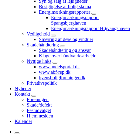
Syn og salg af lejligheder
Besigtigelse af bolig skema
Energimærkningsrapporter
Energimærkningsrapport
Spangsbjerghaven
Energimærkningsrapport Højvangshaven
Vedligehold
Smørring af døre og vinduer
Skadehåndtering
Skadehåndtering og ansvar
Klage over håndværksarbejde
Nyttige links
www.andelsportal.dk
www.abf-rep.dk
byensboligforeninger.dk
Privatlivspolitik
Nyheder
Kontakt
Foreningen
Skade/defekt
Festudvalget
Hjemmesiden
Kalender