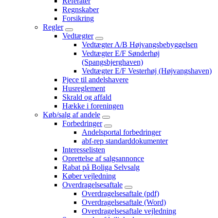
Referater
Regnskaber
Forsikring
Regler
Vedtægter
Vedtægter A/B Højvangsbebyggelsen
Vedtægter E/F Sønderhøj
(Spangsbjerghaven)
Vedtægter E/F Vesterhøj (Højvangshaven)
Pjece til andelshavere
Husreglement
Skrald og affald
Hække i foreningen
Køb/salg af andele
Forbedringer
Andelsportal forbedringer
abf-rep standarddokumenter
Interesselisten
Oprettelse af salgsannonce
Rabat på Boliga Selvsalg
Køber vejledning
Overdragelsesaftale
Overdragelsesaftale (pdf)
Overdragelsesaftale (Word)
Overdragelsesaftale vejledning