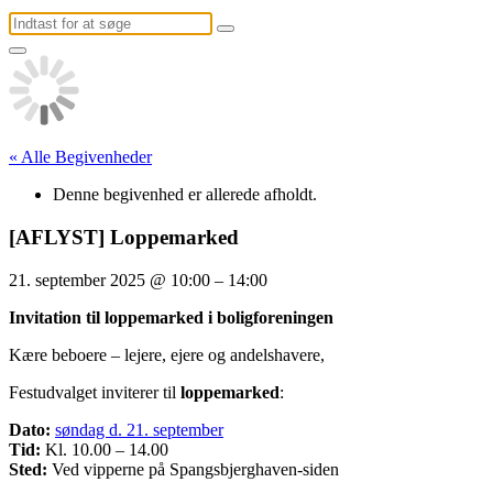
Søg
efter:
« Alle Begivenheder
Denne begivenhed er allerede afholdt.
[AFLYST] Loppemarked
21. september 2025
@
10:00
–
14:00
Invitation til loppemarked i boligforeningen
Kære beboere – lejere, ejere og andelshavere,
Festudvalget inviterer til
loppemarked
:
Dato:
søndag d. 21. september
Tid:
Kl. 10.00 – 14.00
Sted:
Ved vipperne på Spangsbjerghaven-siden