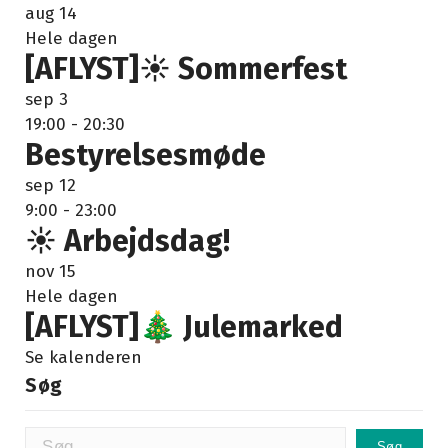
aug
14
Hele dagen
[AFLYST]☀️ Sommerfest
sep
3
19:00
-
20:30
Bestyrelsesmøde
sep
12
9:00
-
23:00
☀️ Arbejdsdag!
nov
15
Hele dagen
[AFLYST]🎄 Julemarked
Se kalenderen
Søg
Søg