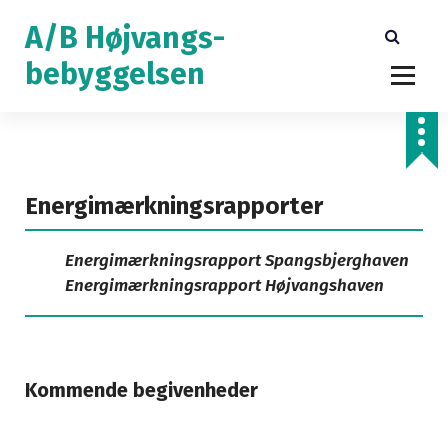
V
A/B Højvangs-
i
d
bebyggelsen
e
r
e
t
i
Energimærkningsrapporter
l
i
Energimærkningsrapport Spangsbjerghaven
n
Energimærkningsrapport Højvangshaven
d
h
o
l
d
Kommende begivenheder