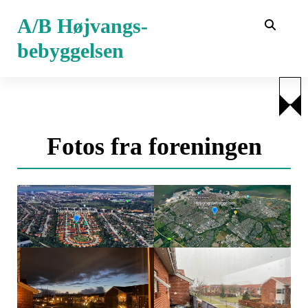
V
A/B Højvangs-
i
d
bebyggelsen
e
r
e
t
i
Fotos fra foreningen
l
i
n
d
h
o
l
d