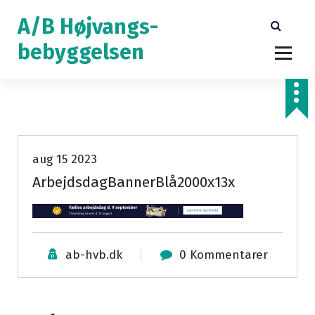
V
A/B Højvangs-
i
d
bebyggelsen
e
r
e
t
i
l
aug 15 2023
i
ArbejdsdagBannerBlå2000x13x
n
d
h
o
l
ab-hvb.dk
0 Kommentarer
d