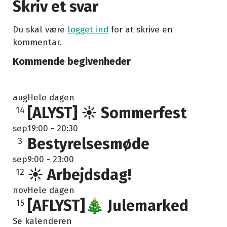
Skriv et svar
Du skal være
logget ind
for at skrive en
kommentar.
Kommende begivenheder
aug
Hele dagen
[ALYST] ☀️ Sommerfest
14
sep
19:00
-
20:30
Bestyrelsesmøde
3
sep
9:00
-
23:00
☀️ Arbejdsdag!
12
nov
Hele dagen
[AFLYST]🎄 Julemarked
15
Se kalenderen