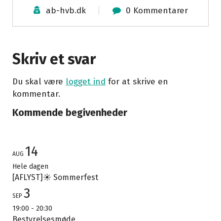
ab-hvb.dk
0 Kommentarer
Skriv et svar
Du skal være
logget ind
for at skrive en
kommentar.
Kommende begivenheder
14
AUG
Hele dagen
[AFLYST]☀️ Sommerfest
3
SEP
19:00
-
20:30
Bestyrelsesmøde