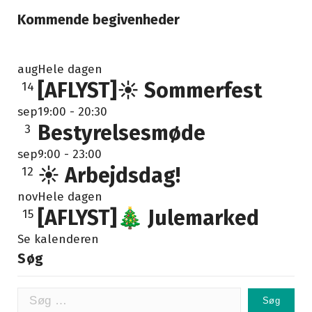
Kommende begivenheder
aug
Hele dagen
[AFLYST]☀️ Sommerfest
14
sep
19:00
-
20:30
Bestyrelsesmøde
3
sep
9:00
-
23:00
☀️ Arbejdsdag!
12
nov
Hele dagen
[AFLYST]🎄 Julemarked
15
Se kalenderen
Søg
Søg