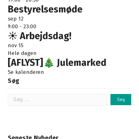
Bestyrelsesmøde
sep
12
9:00
-
23:00
☀️ Arbejdsdag!
nov
15
Hele dagen
[AFLYST]🎄 Julemarked
Se kalenderen
Søg
Søg
efter:
Seneste Nyheder