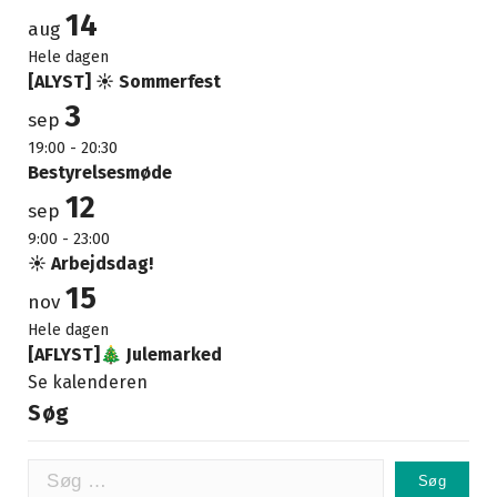
14
aug
Hele dagen
[ALYST] ☀️ Sommerfest
3
sep
19:00
-
20:30
Bestyrelsesmøde
12
sep
9:00
-
23:00
☀️ Arbejdsdag!
15
nov
Hele dagen
[AFLYST]🎄 Julemarked
Se kalenderen
Søg
Søg