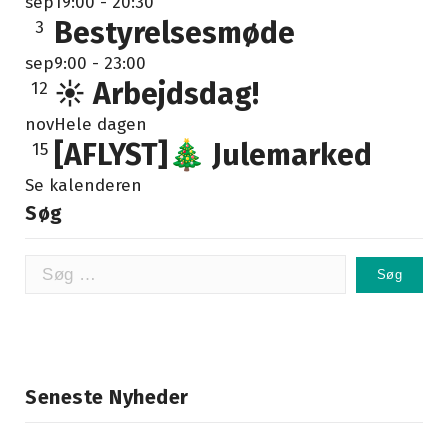
sep
19:00
-
20:30
Bestyrelsesmøde
3
sep
9:00
-
23:00
☀️ Arbejdsdag!
12
nov
Hele dagen
[AFLYST]🎄 Julemarked
15
Se kalenderen
Søg
Søg
efter:
Seneste Nyheder