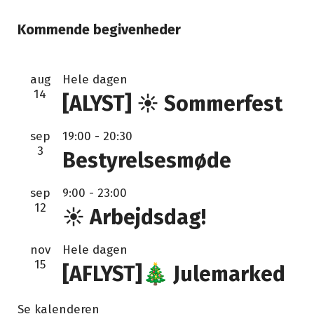
Kommende begivenheder
aug
Hele dagen
14
[ALYST] ☀️ Sommerfest
sep
19:00
-
20:30
3
Bestyrelsesmøde
sep
9:00
-
23:00
12
☀️ Arbejdsdag!
nov
Hele dagen
15
[AFLYST]🎄 Julemarked
Se kalenderen