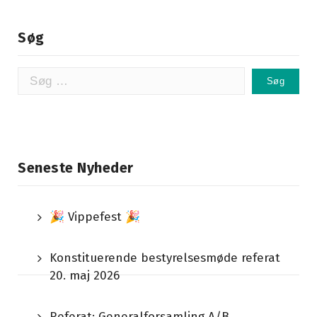
Søg
Søg
efter:
Seneste Nyheder
🎉 Vippefest 🎉
Konstituerende bestyrelsesmøde referat
20. maj 2026
Referat: Generalforsamling A/B