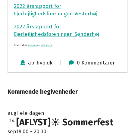
2022 årsrapport for
Ejerlejlighedsforeningen Vesterhøj
2022 årsrapport for
Ejerlejlighedsforeningen Sønderhøj
Illustration
Vecteezy
…
Læs mere
ab-hvb.dk
0 Kommentarer
Kommende begivenheder
aug
Hele dagen
[AFLYST]☀️ Sommerfest
14
sep
19:00
-
20:30