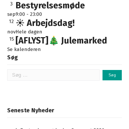
Bestyrelsesmøde
3
sep
9:00
-
23:00
☀️ Arbejdsdag!
12
nov
Hele dagen
[AFLYST]🎄 Julemarked
15
Se kalenderen
Søg
Søg
efter:
Seneste Nyheder