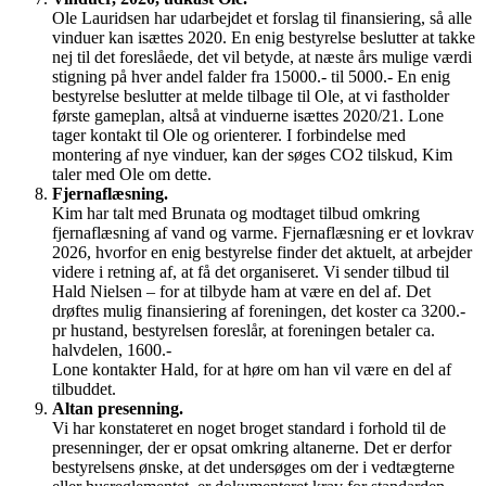
Ole Lauridsen har udarbejdet et forslag til finansiering, så alle
vinduer kan isættes 2020. En enig bestyrelse beslutter at takke
nej til det foreslåede, det vil betyde, at næste års mulige værdi
stigning på hver andel falder fra 15000.- til 5000.- En enig
bestyrelse beslutter at melde tilbage til Ole, at vi fastholder
første gameplan, altså at vinduerne isættes 2020/21. Lone
tager kontakt til Ole og orienterer. I forbindelse med
montering af nye vinduer, kan der søges CO2 tilskud, Kim
taler med Ole om dette.
Fjernaflæsning.
Kim har talt med Brunata og modtaget tilbud omkring
fjernaflæsning af vand og varme. Fjernaflæsning er et lovkrav
2026, hvorfor en enig bestyrelse finder det aktuelt, at arbejder
videre i retning af, at få det organiseret. Vi sender tilbud til
Hald Nielsen – for at tilbyde ham at være en del af. Det
drøftes mulig finansiering af foreningen, det koster ca 3200.-
pr hustand, bestyrelsen foreslår, at foreningen betaler ca.
halvdelen, 1600.-
Lone kontakter Hald, for at høre om han vil være en del af
tilbuddet.
Altan presenning.
Vi har konstateret en noget broget standard i forhold til de
presenninger, der er opsat omkring altanerne. Det er derfor
bestyrelsens ønske, at det undersøges om der i vedtægterne