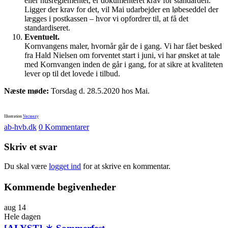
eller husreglementet, er dokumenteret krav for standarden.
Ligger der krav for det, vil Mai udarbejder en løbeseddel der
lægges i postkassen – hvor vi opfordrer til, at få det
standardiseret.
Eventuelt.
Kornvangens maler, hvornår går de i gang. Vi har fået besked
fra Hald Nielsen om forventet start i juni, vi har ønsket at tale
med Kornvangen inden de går i gang, for at sikre at kvaliteten
lever op til det lovede i tilbud.
Næste møde:
Torsdag d. 28.5.2020 hos Mai.
Illustration
Vecteezy
ab-hvb.dk
0 Kommentarer
Skriv et svar
Du skal være
logget ind
for at skrive en kommentar.
Kommende begivenheder
aug
14
Hele dagen