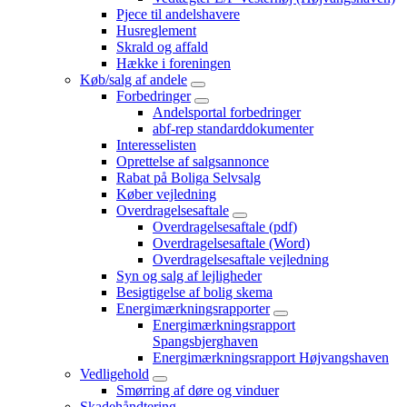
Pjece til andelshavere
Husreglement
Skrald og affald
Hække i foreningen
Køb/salg af andele
Forbedringer
Andelsportal forbedringer
abf-rep standarddokumenter
Interesselisten
Oprettelse af salgsannonce
Rabat på Boliga Selvsalg
Køber vejledning
Overdragelsesaftale
Overdragelsesaftale (pdf)
Overdragelsesaftale (Word)
Overdragelsesaftale vejledning
Syn og salg af lejligheder
Besigtigelse af bolig skema
Energimærkningsrapporter
Energimærkningsrapport
Spangsbjerghaven
Energimærkningsrapport Højvangshaven
Vedligehold
Smørring af døre og vinduer
Skadehåndtering