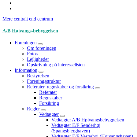
Mere centralt end centrum
A/B Højvangs-bebyggelsen
Foreningen
Om foreningen
Fotos
Lejligheder
Opskrivning på interesselisten
Information
Bestyrelsen
Foreningsstruktur
Referater, regnskaber og forsikring
Referater
Regnskaber
Forsikring
Regler
Vedtægter
Vedtægter A/B Højvangsbebyggelsen
Vedtægter E/F Sønderhøj
(Spangsbjerghaven)
Vedtægter E/F Vesterhøj (Højvangshaven)