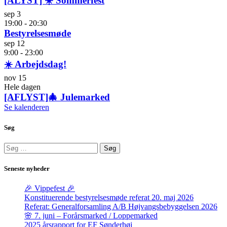
[ALYST] ☀️ Sommerfest
sep
3
19:00
-
20:30
Bestyrelsesmøde
sep
12
9:00
-
23:00
☀️ Arbejdsdag!
nov
15
Hele dagen
[AFLYST]🎄 Julemarked
Se kalenderen
Søg
Søg
efter:
Seneste nyheder
🎉 Vippefest 🎉
Konstituerende bestyrelsesmøde referat 20. maj 2026
Referat: Generalforsamling A/B Højvangsbebyggelsen 2026
🌸 7. juni – Forårsmarked / Loppemarked
2025 årsrapport for EF Sønderhøj