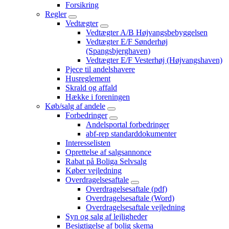
Forsikring
Regler
Vedtægter
Vedtægter A/B Højvangsbebyggelsen
Vedtægter E/F Sønderhøj
(Spangsbjerghaven)
Vedtægter E/F Vesterhøj (Højvangshaven)
Pjece til andelshavere
Husreglement
Skrald og affald
Hække i foreningen
Køb/salg af andele
Forbedringer
Andelsportal forbedringer
abf-rep standarddokumenter
Interesselisten
Oprettelse af salgsannonce
Rabat på Boliga Selvsalg
Køber vejledning
Overdragelsesaftale
Overdragelsesaftale (pdf)
Overdragelsesaftale (Word)
Overdragelsesaftale vejledning
Syn og salg af lejligheder
Besigtigelse af bolig skema