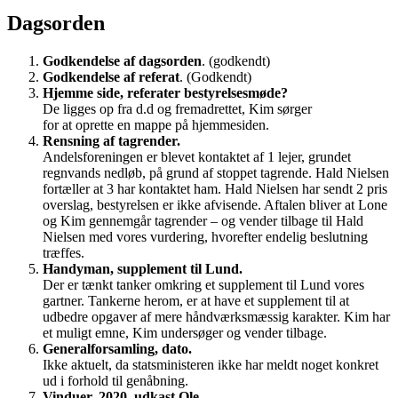
Dagsorden
Godkendelse af dagsorden
. (godkendt)
Godkendelse af referat
. (Godkendt)
Hjemme side, referater bestyrelsesmøde?
De ligges op fra d.d og fremadrettet, Kim sørger
for at oprette en mappe på hjemmesiden.
Rensning af tagrender.
Andelsforeningen er blevet kontaktet af 1 lejer, grundet
regnvands nedløb, på grund af stoppet tagrende. Hald Nielsen
fortæller at 3 har kontaktet ham. Hald Nielsen har sendt 2 pris
overslag, bestyrelsen er ikke afvisende. Aftalen bliver at Lone
og Kim gennemgår tagrender – og vender tilbage til Hald
Nielsen med vores vurdering, hvorefter endelig beslutning
træffes.
Handyman, supplement til Lund.
Der er tænkt tanker omkring et supplement til Lund vores
gartner. Tankerne herom, er at have et supplement til at
udbedre opgaver af mere håndværksmæssig karakter. Kim har
et muligt emne, Kim undersøger og vender tilbage.
Generalforsamling, dato.
Ikke aktuelt, da statsministeren ikke har meldt noget konkret
ud i forhold til genåbning.
Vinduer, 2020, udkast Ole.