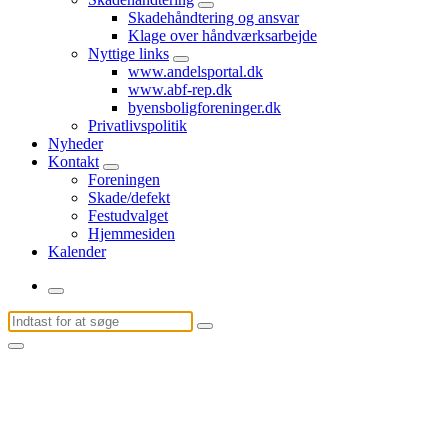
Skadehåndtering og ansvar
Klage over håndværksarbejde
Nyttige links
www.andelsportal.dk
www.abf-rep.dk
byensboligforeninger.dk
Privatlivspolitik
Nyheder
Kontakt
Foreningen
Skade/defekt
Festudvalget
Hjemmesiden
Kalender
Søg
efter: