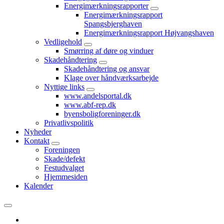
Energimærkningsrapporter
Energimærkningsrapport
Spangsbjerghaven
Energimærkningsrapport Højvangshaven
Vedligehold
Smørring af døre og vinduer
Skadehåndtering
Skadehåndtering og ansvar
Klage over håndværksarbejde
Nyttige links
www.andelsportal.dk
www.abf-rep.dk
byensboligforeninger.dk
Privatlivspolitik
Nyheder
Kontakt
Foreningen
Skade/defekt
Festudvalget
Hjemmesiden
Kalender