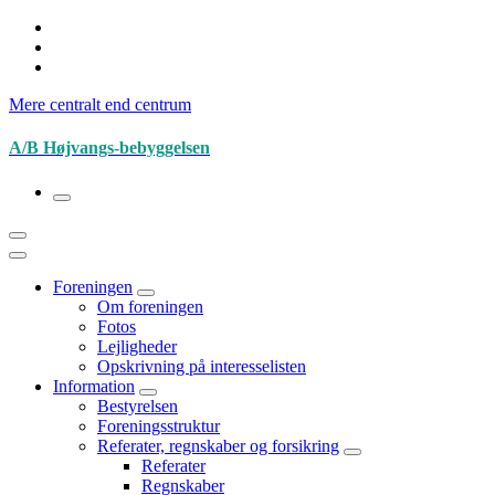
Videre
til
indhold
Mere centralt end centrum
A/B Højvangs-bebyggelsen
Foreningen
Om foreningen
Fotos
Lejligheder
Opskrivning på interesselisten
Information
Bestyrelsen
Foreningsstruktur
Referater, regnskaber og forsikring
Referater
Regnskaber