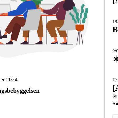
[
19
B
9:
☀
ber 2024
He
[
ngsbebyggelsen
Se
S
Sø