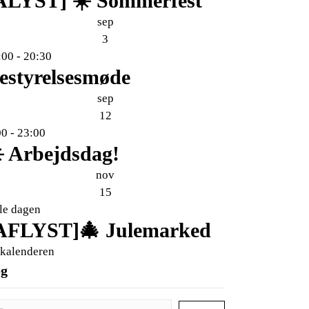
ALYST] ☀️ Sommerfest
sep
3
:00
-
20:30
estyrelsesmøde
sep
12
00
-
23:00
️ Arbejdsdag!
nov
15
le dagen
AFLYST]🎄 Julemarked
 kalenderen
øg
g