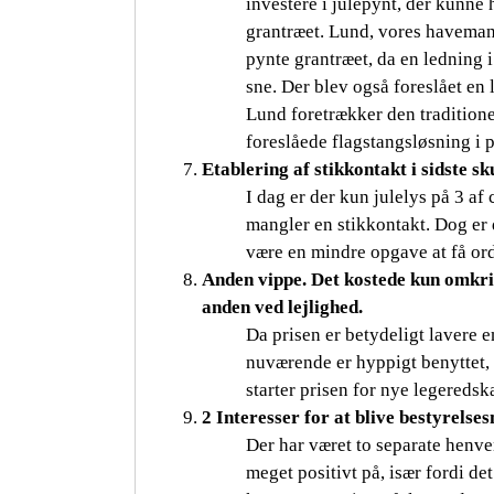
investere i julepynt, der kunne 
grantræet. Lund, vores havemand
pynte grantræet, da en ledning i
sne. Der blev også foreslået en 
Lund foretrækker den traditione
foreslåede flagstangsløsning i p
Etablering af stikkontakt i sidste sku
I dag er der kun julelys på 3 af
mangler en stikkontakt. Dog er 
være en mindre opgave at få ordn
Anden vippe. Det kostede kun omkrin
anden ved lejlighed.
Da prisen er betydeligt lavere 
nuværende er hyppigt benyttet, 
starter prisen for nye legereds
2 Interesser for at blive bestyrel
Der har været to separate henven
meget positivt på, især fordi d