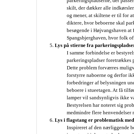
parkeringspladserne, der passer
skilt, der dækker alle indkørsl
og mener, at skiltene er til for 
diktere, hvor beboerne skal park
besøgende i Højvangshaven at fi
Spangsbjerghaven, hvor folk o
Lys på stierne fra parkeringspladse
I samme forbindelse er bestyrel
parkeringspladser foretrækkes p
Dette problem forværres muligvi
forstyrre naboerne og derfor ik
forbedringer af belysningen und
beboere i stueetagen. At få tilfø
lamper vil sandsynligvis ikke v
Bestyrelsen har noteret sig pro
medmindre flere henvendelser 
Lys i flagstang er problematisk me
Inspireret af den nærliggende b