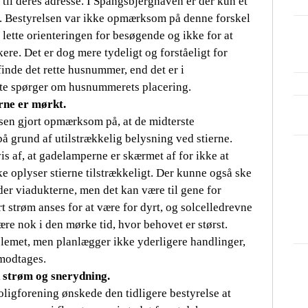
 til deres adresse. I Spangsbjerghaven er der kun ét
er. Bestyrelsen var ikke opmærksom på denne forskel
at lette orienteringen for besøgende og ikke for at
ere. Det er dog mere tydeligt og forståeligt for
nde det rette husnummer, end det er i
fte spørger om husnummerets placering.
rne er mørkt.
sen gjort opmærksom på, at de midterste
å grund af utilstrækkelig belysning ved stierne.
s af, at gadelamperne er skærmet af for ikke at
ke oplyser stierne tilstrækkeligt. Der kunne også ske
er viadukterne, men det kan være til gene for
rt strøm anses for at være for dyrt, og solcelledrevne
ære nok i den mørke tid, hvor behovet er størst.
blemet, men planlægger ikke yderligere handlinger,
modtages.
d strøm og snerydning.
oligforening ønskede den tidligere bestyrelse at