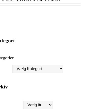
Flere nyheder
tegori
tegorier
rkiv
kiver