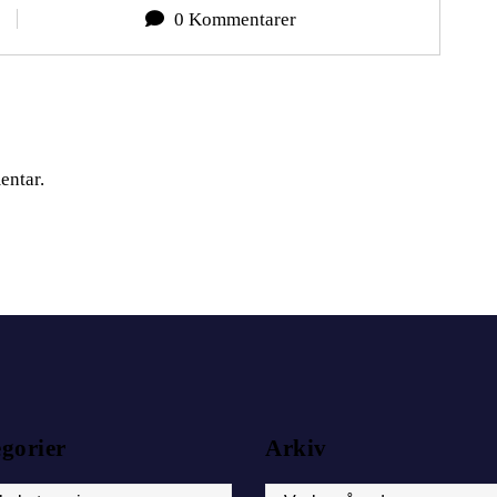
0 Kommentarer
entar.
egorier
Arkiv
orier
Arkiv