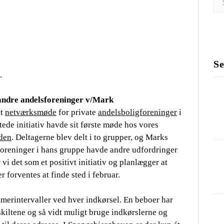
eft
Se
.
andre andelsforeninger v/Mark
et
netværksmøde
for private
andelsboligforeninger
i
ede initiativ havde sit første møde hos vores
den
. Deltagerne blev delt i to grupper, og Marks
e foreninger i hans gruppe havde andre udfordringer
 vi det som et positivt initiativ og planlægger at
 forventes at finde sted i februar.
erintervaller ved hver indkørsel. En beboer har
skiltene og så vidt muligt bruge indkørslerne og