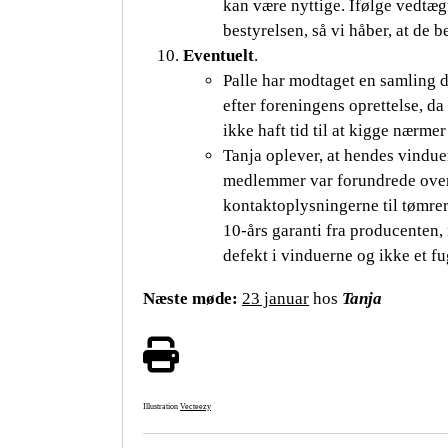
kan være nyttige. Ifølge vedtæ
bestyrelsen, så vi håber, at de b
Eventuelt
.
Palle har modtaget en samling 
efter foreningens oprettelse, da
ikke haft tid til at kigge nærme
Tanja oplever, at hendes vindue
medlemmer var forundrede over
kontaktoplysningerne til tømrer
10-års garanti fra producenten
defekt i vinduerne og ikke et fu
Næste møde:
23 januar
hos
Tanja
Illustration
Vecteezy