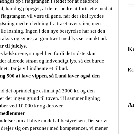
hænges op i flagstangen i stedet for at dekorere
, har dog påpeget, at det er bedre at fortsætte med at
 flagstangen vil være til gene, når der skal ryddes
løsning med en ledning fra træet over stien, men
lle løsning. Ingen i den nye bestyrelse har set den
raksis og synes, at grantræet med lys ser smukt ud.
r til julelys.
Ka
 cykelskurene, simpelthen fordi det sidste skur
der allerede strøm og indvendigt lys, så det burde
et. Tanja vil indhente et tilbud.
Ka
g 500 at lave vippen, så Lund laver også den
end det oprindelige estimat på 3000 kr, og den
er der ingen grund til tøven. Til sammenligning
A
kaber ved 10.000 kr og derover.
sesmedlemmer
delser om at blive en del af bestyrelsen. Det ser vi
Ar
et drejer sig om personer med kompetencer, vi mener