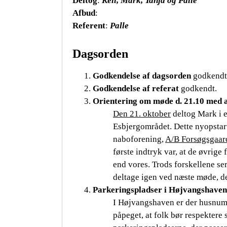
Deltog
:
Kell, Mark, Tanja og Palle
Afbud
:
Referent
:
Palle
Dagsorden
Godkendelse af dagsorden
godkendt
Godkendelse af referat
godkendt.
Orientering om møde d. 21.10 med 
Den 21. oktober
deltog Mark i 
Esbjergområdet. Dette nyopstart
naboforening,
A/B Forsøgsgaar
første indtryk var, at de øvrig
end vores. Trods forskellene ser
deltage igen ved næste møde, der
Parkeringspladser i Højvangshaven
I Højvangshaven er der husnumm
påpeget, at folk bør respektere 