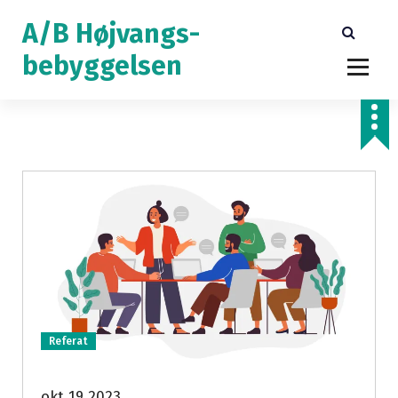
V
A/B Højvangs-
i
d
bebyggelsen
e
r
e
t
i
l
i
n
d
h
o
l
d
Referat
okt 19 2023