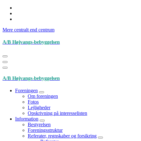
Videre
til
indhold
Mere centralt end centrum
A/B Højvangs-bebyggelsen
A/B Højvangs-bebyggelsen
Foreningen
Om foreningen
Fotos
Lejligheder
Opskrivning på interesselisten
Information
Bestyrelsen
Foreningsstruktur
Referater, regnskaber og forsikring