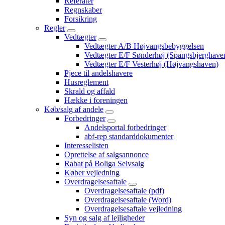
Referater
Regnskaber
Forsikring
Regler
Vedtægter
Vedtægter A/B Højvangsbebyggelsen
Vedtægter E/F Sønderhøj (Spangsbjerghave
Vedtægter E/F Vesterhøj (Højvangshaven)
Pjece til andelshavere
Husreglement
Skrald og affald
Hække i foreningen
Køb/salg af andele
Forbedringer
Andelsportal forbedringer
abf-rep standarddokumenter
Interesselisten
Oprettelse af salgsannonce
Rabat på Boliga Selvsalg
Køber vejledning
Overdragelsesaftale
Overdragelsesaftale (pdf)
Overdragelsesaftale (Word)
Overdragelsesaftale vejledning
Syn og salg af lejligheder