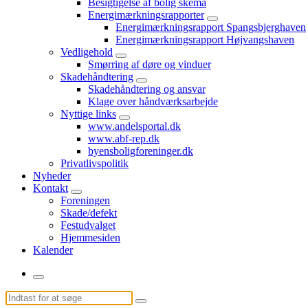
Besigtigelse af bolig skema
Energimærkningsrapporter
Energimærkningsrapport Spangsbjerghaven
Energimærkningsrapport Højvangshaven
Vedligehold
Smørring af døre og vinduer
Skadehåndtering
Skadehåndtering og ansvar
Klage over håndværksarbejde
Nyttige links
www.andelsportal.dk
www.abf-rep.dk
byensboligforeninger.dk
Privatlivspolitik
Nyheder
Kontakt
Foreningen
Skade/defekt
Festudvalget
Hjemmesiden
Kalender
Søg