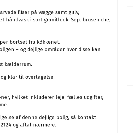
rvede fliser på vægge samt gulv,
håndvask i sort granitlook. Sep. bruseniche,
er bortset fra køkkenet.
boligen – og dejlige områder hvor disse kan
åst kælderrum.
og klar til overtagelse.
er, hvilket inkluderer leje, fælles udgifter,
rme.
tigelse af denne dejlige bolig, så kontakt
 2124 og aftal nærmere.