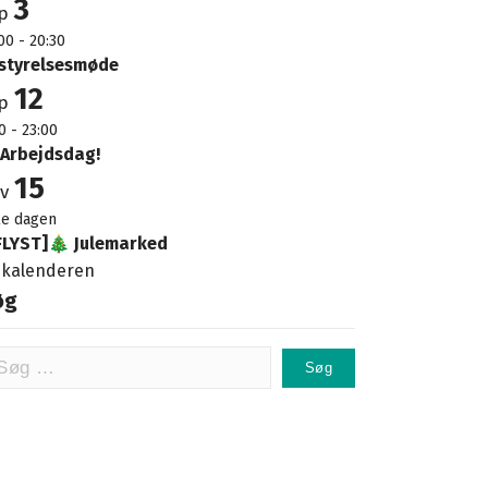
3
ep
00
-
20:30
styrelsesmøde
12
ep
0
-
23:00
 Arbejdsdag!
15
ov
le dagen
FLYST]🎄 Julemarked
 kalenderen
øg
g
ter: