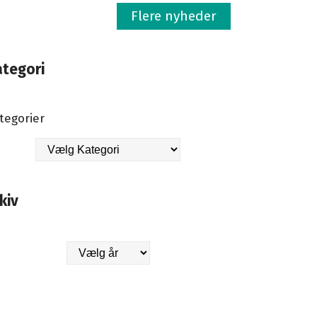
Flere nyheder
ategori
tegorier
kiv
kiver