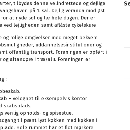
S
arter, tilbydes denne velindrettede og dejlige
vangshaven på 1. sal. Dejlig veranda mod øst
for at nyde sol og læ hele dagen. Der er
e ved lejligheden samt aflåste cykelskure
ne og rolige omgivelser med meget bekvem
købsmuligheder, uddannelsesinstitutioner og
samt offentlig transport. Foreningen er opført i
 og altandøre i træ/alu. Foreningen er
g :
robeskab.
ab – velegnet til eksempelvis kontor
od skabsplads.
 venlig opholds- og spisestue.
 adgang til pænt lyst køkken med køkken i
lade. Hele rummet har et flot mørkere