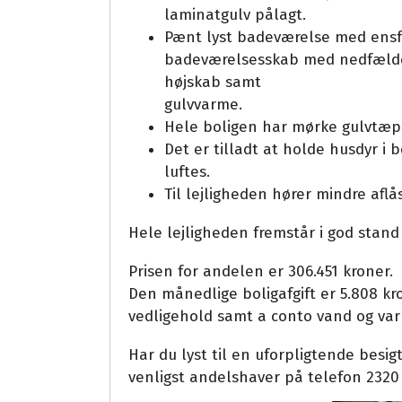
laminatgulv pålagt.
Pænt lyst badeværelse med ensfa
badeværelsesskab med nedfældet 
højskab samt
gulvvarme.
Hele boligen har mørke gulvtæpp
Det er tilladt at holde husdyr i 
luftes.
Til lejligheden hører mindre afl
Hele lejligheden fremstår i god stand 
Prisen for andelen er 306.451 kroner.
Den månedlige boligafgift er 5.808 kron
vedligehold samt a conto vand og va
Har du lyst til en uforpligtende besig
venligst andelshaver på telefon 2320