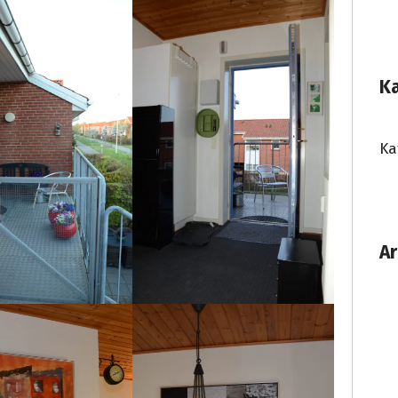
K
Ka
Ar
Ar