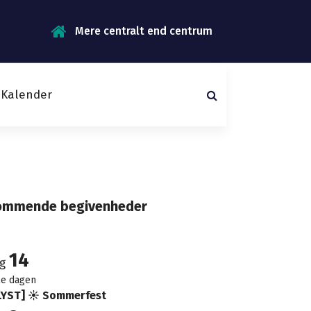
Mere centralt end centrum
Kalender
ommende begivenheder
14
ug
le dagen
LYST] ☀️ Sommerfest