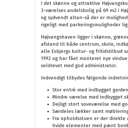
I det skønne og attraktive Højvangskv
3-værelses andelsbolig på 69 m2 i Høj
og sydvendt altan-så der er mulighed 
rigeligt med parkeringsmuligheder lig
Højvangshaven ligger i skønne, grøn
afstand til både centrum, skole, ind
alle Esbjergs kultur- og fritidstilbud 
1992 og har fået monteret nye vinduer
veldrevet med god administrator.
Indvendigt tilbydes følgende indretnin
Stor entré med indbygget garde
Mindre værelse med indbygget sk
Dejligt stort soveværelse med g
Særdeles lækker samt møblerings
Fra opholdsstuen er der direkte
hvide elementer med pænt bordp