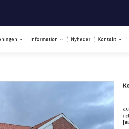
eningen
Information
Nyheder
Kontakt
K
a
He
[A