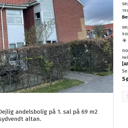
s
19:
Be
s
9:0
☀️
n
He
[A
Se
S
Sø
ef
Dejlig andelsbolig på 1. sal på 69 m2
sydvendt altan.