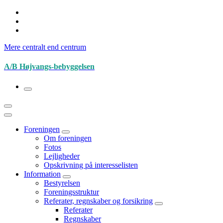
Videre
til
indhold
Mere centralt end centrum
A/B Højvangs-bebyggelsen
Foreningen
Om foreningen
Fotos
Lejligheder
Opskrivning på interesselisten
Information
Bestyrelsen
Foreningsstruktur
Referater, regnskaber og forsikring
Referater
Regnskaber