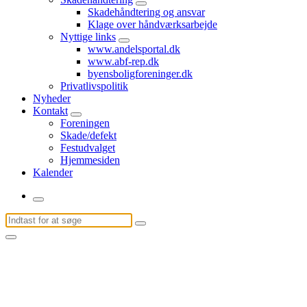
Skadehåndtering og ansvar
Klage over håndværksarbejde
Nyttige links
www.andelsportal.dk
www.abf-rep.dk
byensboligforeninger.dk
Privatlivspolitik
Nyheder
Kontakt
Foreningen
Skade/defekt
Festudvalget
Hjemmesiden
Kalender
Søg
efter: