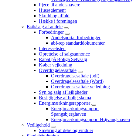
Pjece til andelshavere
Husreglement
Skrald og affald
Hække i foreningen
Køb/salg af andele
Forbedringer
Andelsportal forbedringer
abf-rep standarddokumenter
Interesselisten
Oprettelse af salgsannonce
Rabat på Boliga Selvsalg
Køber vejledning
Overdragelsesaftale
Overdragelsesaftale (pdf)
Overdragelsesaftale (Word)
Overdragelsesaftale vejledning
Syn og salg af lejligheder
Besigtigelse af bolig skema
Energimærkningsrapporter
Energimærkningsrapport
Spangsbjerghaven
Energimærkningsrapport Højvangshaven
Vedligehold
Smørring af døre og vinduer
Skadehåndtering