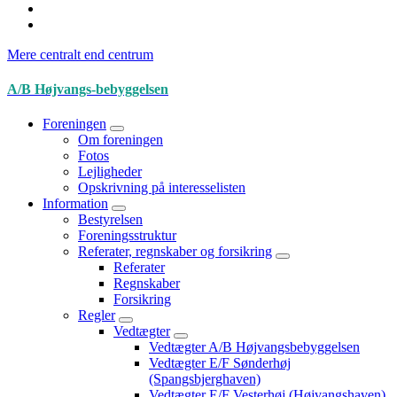
Mere centralt end centrum
A/B Højvangs-bebyggelsen
Foreningen
Om foreningen
Fotos
Lejligheder
Opskrivning på interesselisten
Information
Bestyrelsen
Foreningsstruktur
Referater, regnskaber og forsikring
Referater
Regnskaber
Forsikring
Regler
Vedtægter
Vedtægter A/B Højvangsbebyggelsen
Vedtægter E/F Sønderhøj
(Spangsbjerghaven)
Vedtægter E/F Vesterhøj (Højvangshaven)