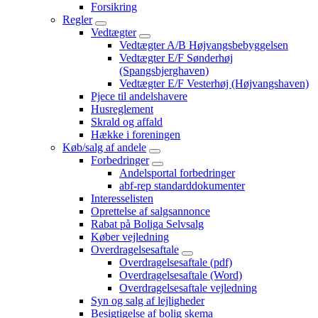
Forsikring
Regler
Vedtægter
Vedtægter A/B Højvangsbebyggelsen
Vedtægter E/F Sønderhøj
(Spangsbjerghaven)
Vedtægter E/F Vesterhøj (Højvangshaven)
Pjece til andelshavere
Husreglement
Skrald og affald
Hække i foreningen
Køb/salg af andele
Forbedringer
Andelsportal forbedringer
abf-rep standarddokumenter
Interesselisten
Oprettelse af salgsannonce
Rabat på Boliga Selvsalg
Køber vejledning
Overdragelsesaftale
Overdragelsesaftale (pdf)
Overdragelsesaftale (Word)
Overdragelsesaftale vejledning
Syn og salg af lejligheder
Besigtigelse af bolig skema