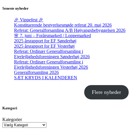
efter:
Seneste nyheder
🎉 Vippefest 🎉
Konstituerende bestyrelsesmøde referat 20. maj 2026
Referat: Generalforsamling A/B Højvangsbebyggelsen 2026
🌸 7. juni – Forårsmarked / Loppemarked
2025 årsrapport for EF Sønderhøj
2025 årsrapport for EF Vesterhøj
Referat: Ordinær Generalforsamling i
Ejerlejlighedsforeningen Sønderhøj 2026
Referat: Ordinær Generalforsamling i
Ejerlejlighedsforeningen Vesterhøj 2026
Generalforsamling 2026
SÆT KRYDS I KALENDEREN
Flere nyheder
Kategori
Kategorier