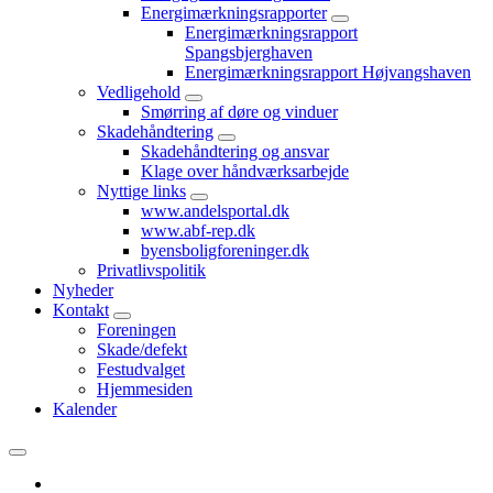
Energimærkningsrapporter
Energimærkningsrapport
Spangsbjerghaven
Energimærkningsrapport Højvangshaven
Vedligehold
Smørring af døre og vinduer
Skadehåndtering
Skadehåndtering og ansvar
Klage over håndværksarbejde
Nyttige links
www.andelsportal.dk
www.abf-rep.dk
byensboligforeninger.dk
Privatlivspolitik
Nyheder
Kontakt
Foreningen
Skade/defekt
Festudvalget
Hjemmesiden
Kalender