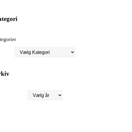
tegori
tegorier
rkiv
kiver