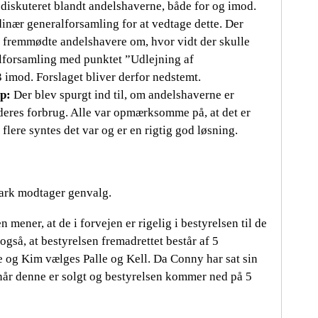
 diskuteret blandt andelshaverne, både for og imod.
rdinær generalforsamling for at vedtage dette. Der
e fremmødte andelshavere om, hvor vidt der skulle
alforsamling med punktet ”Udlejning af
3 imod. Forslaget bliver derfor nedstemt.
p:
Der blev spurgt ind til, om andelshaverne er
 deres forbrug. Alle var opmærksomme på, at det er
 flere syntes det var og er en rigtig god løsning.
ark modtager genvalg.
mener, at de i forvejen er rigelig i bestyrelsen til de
også, at bestyrelsen fremadrettet består af 5
 og Kim vælges Palle og Kell. Da Conny har sat sin
n når denne er solgt og bestyrelsen kommer ned på 5