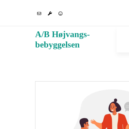
V
i
d
e
A/B Højvangs-
r
e
bebyggelsen
t
i
l
i
n
d
h
o
l
d