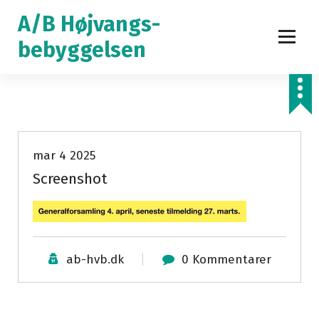
V
A/B Højvangs-
i
d
bebyggelsen
e
r
e
t
i
l
mar 4 2025
i
Screenshot
n
d
h
o
l
ab-hvb.dk
0 Kommentarer
d